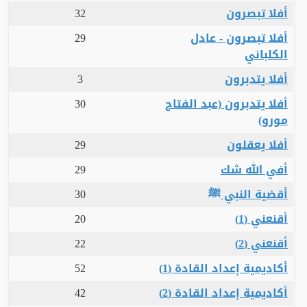
أفلا تبصرون
32
أفلا تبصرون - عادل
29
الكلباني
أفلا يتدبرون
3
أفلا يتدبرون (عبد الفتاح
30
مورو)
أفلا يعقلون
29
أفي الله شك
29
أقضية النبي ﷺ
30
أقنعني (1)
20
أقنعني (2)
22
أكاديمية إعداد القادة (1)
52
أكاديمية إعداد القادة (2)
42