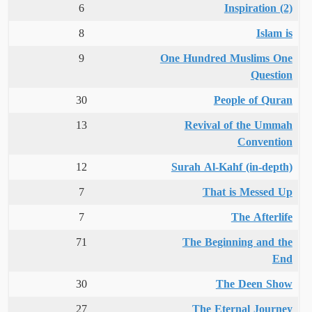
6
Inspiration (2)
8
Islam is
9
One Hundred Muslims One
Question
30
People of Quran
13
Revival of the Ummah
Convention
12
Surah Al-Kahf (in-depth)
7
That is Messed Up
7
The Afterlife
71
The Beginning and the
End
30
The Deen Show
27
The Eternal Journey