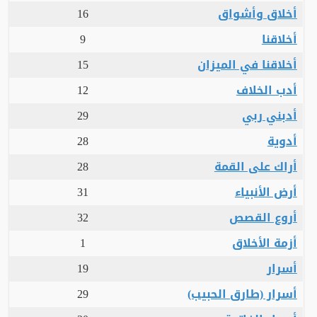
أخلاق وأشواق
16
أخلاقنا
9
أخلاقنا في الميزان
15
أدب الخلاف
12
أدبني ربي
29
أدوية
28
أراك على القمة
28
أرض الأنبياء
31
أروع القصص
32
أزمة الأخلاق
1
أسرار
19
أسرار (طارق الحبيب)
29