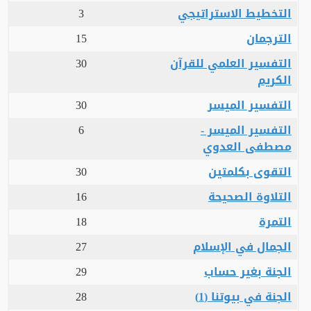
التخطيط الاستراتيجي
3
الترجمان
15
التفسير العلمي للقرآن
30
الكريم
التفسير الميسر
30
التفسير الميسر -
6
مصطفى العدوي
التقوى بكلمتين
30
التلاوة الصحيحة
16
التمرة
18
الجمال في الإسلام
27
الجنة بغير حساب
29
الجنة في بيوتنا (1)
28