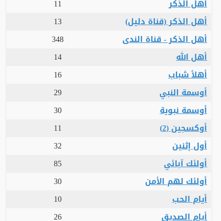
أهل الذكر
11
أهل الذكر (قناة دليل)
13
أهل الذكر - قناة الندى
348
أهل الله
14
أهلاً شباب
16
أوسمة النبي
29
أوسمة نبوية
30
أوكسجين (2)
11
أول إثنين
32
أولئك آبائي
85
أولئك لهم الأمن
30
أيام الحب
10
أيام الصديق
26