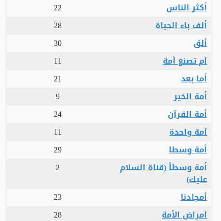
أكثر الناس
22
ألف باء الحياة
28
ألق
30
أم تصنع أمة
11
أما بعد
21
أمة الخير
9
أمة القرآن
24
أمة واحدة
11
أمة وسطا
29
أمة وسطاً (قناة السلام
2
عليك)
أمجادنا
23
أمراض الأمة
28