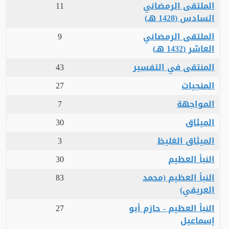
الملتقى الرمضاني
11
السادس (1428 هـ)
الملتقى الرمضاني
9
العاشر (1432 هـ)
المنتقى في التفسير
43
المنجيات
27
المواجهة
7
الميثاق
30
الميثاق الغليظ
3
النبأ العظيم
30
النبأ العظيم (محمد
83
العريفي)
النبأ العظيم - حازم أبو
27
إسماعيل