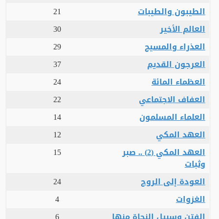
الطيبون والطيبات
21
العالم الأخير
30
العذراء والمسيح
29
العرجون القديم
37
العظماء المائة
24
العفاف الاجتماعي
22
العلماء المسلمون
14
العهد المكي
12
العهد المكي (2) .. صبر
15
وثبات
العودة إلى الروح
24
الغزوات
4
الفتن وسبيل النجاة منها
6