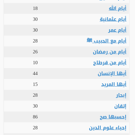
أيام الله
18
أيام عثمانية
30
أيام عمر
30
أيام مع الحبيب ﷺ
28
أيام من رمضان
26
أيام من قرطاج
10
أيها الإنسان
44
أيها المريد
15
إبحار
28
إتقان
30
إحسبها صح
86
إحياء علوم الدين
28