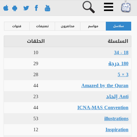
سلاسل
مواسم
محاضرون
تصنيفات
قنوات
السلسلة
الحلقات
10
18 - 34
180 درجة
29
28
3 × 5
44
Amazed by the Quran
Anti إلحاد
23
44
ICNA-MAS Convention
53
illustrations
12
Inspiration