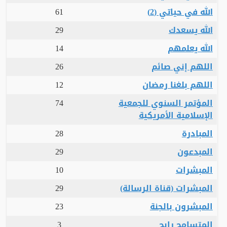
الله في حياتي (2)
61
الله يسعدك
29
الله يعلمهم
14
اللهم إني صائم
26
اللهم بلغنا رمضان
12
المؤتمر السنوي للجمعية
74
الإسلامية الأمريكية
المبادرة
28
المبدعون
29
المبشرات
10
المبشرات (قناة الرسالة)
29
المبشرون بالجنة
23
المتسامح رابح
3