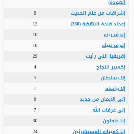
العودة)
إشراقات من علم الحديث
8
إعداد قادة النهضة (360)
12
إعرف ربك
10
إعرف نبيك
10
إفريقيا التي رأيت
29
إكسير النجاح
4
إلا بسلطان
5
إلا واحدة
7
إلى الإيمان من جديد
8
إلى عرفات الله
7
إنا عاملون
30
إنا كفيناك المستهزئين
24