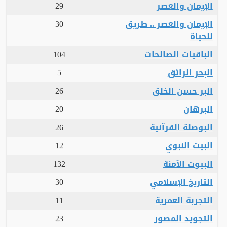
الإيمان والعصر
29
الإيمان والعصر .. طريق
30
للحياة
الباقيات الصالحات
104
البحر الرائق
5
البر حسن الخلق
26
البرهان
20
البوصلة القرآنية
26
البيت النبوي
12
البيوت الآمنة
132
التاريخ الإسلامي
30
التجربة العمرية
11
التجويد المصور
23