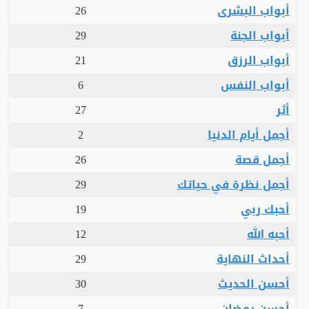
أبواب البشرى
26
أبواب الجنة
29
أبواب الرزق
21
أبواب النفس
6
أثر
27
أجمل أيام الدنيا
2
أجمل قصة
26
أجمل نظرة في حياتك
29
أحبك ربي
19
أحبه الله
12
أحداث النهاية
29
أحسن الحديث
30
أحسن رمضان
7