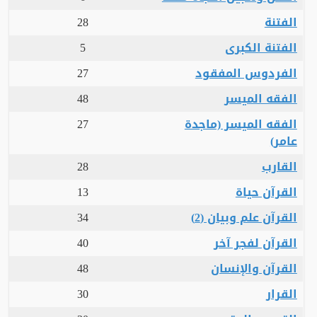
الفتنة
28
الفتنة الكبرى
5
الفردوس المفقود
27
الفقه الميسر
48
الفقه الميسر (ماجدة
27
عامر)
القارب
28
القرآن حياة
13
القرآن علم وبيان (2)
34
القرآن لفجر آخر
40
القرآن والإنسان
48
القرار
30