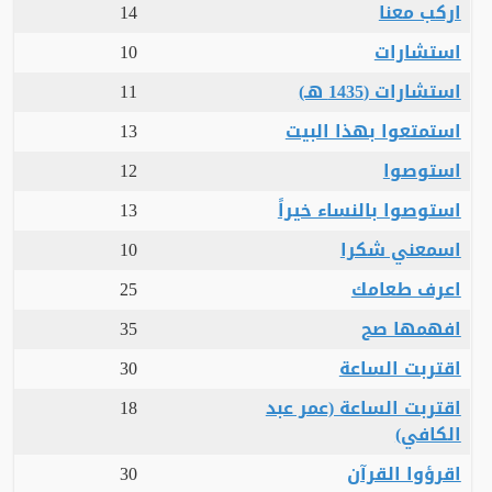
اركب معنا
14
استشارات
10
استشارات (1435 هـ)
11
استمتعوا بهذا البيت
13
استوصوا
12
استوصوا بالنساء خيراً
13
اسمعني شكرا
10
اعرف طعامك
25
افهمها صح
35
اقتربت الساعة
30
اقتربت الساعة (عمر عبد
18
الكافي)
اقرؤوا القرآن
30