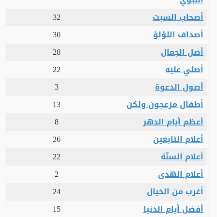
أصحاب السبت
32
أصداف اللؤلؤ
30
أصل الجمال
28
أصلي عليه
22
أصول الدعوة
3
أطفال مزعجون ولكن
13
أعظم أيام الدهر
8
أعلام التابعين
26
أعلام السنّة
22
أعلام الهدى
2
أغرب من الخيال
24
أفضل أيام الدنيا
15