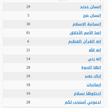
إنسان جديد
29
إنسان صح
5
إنسانية الإسلام
30
إنما الأمم الأخلاق
81
إنه القرآن العظيم
6
إنه الله
21
إنه ربي
14
إنها النبوة
28
إياك نعبد
29
إيمانيات
18
ادخلوها بسلام
10
ادعوني أستجب لكم
28