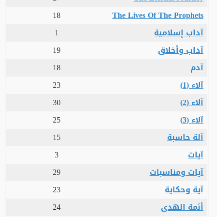
18
The Lives Of The Prophets
آداب إسلامية
1
آداب وأخلاق
19
آدم
18
آلاء (1)
23
آلاء (2)
30
آلاء (3)
25
آلة حاسبة
15
آيات
3
آيات ومناسبات
29
آية وحكاية
23
أئمة الهدى
24