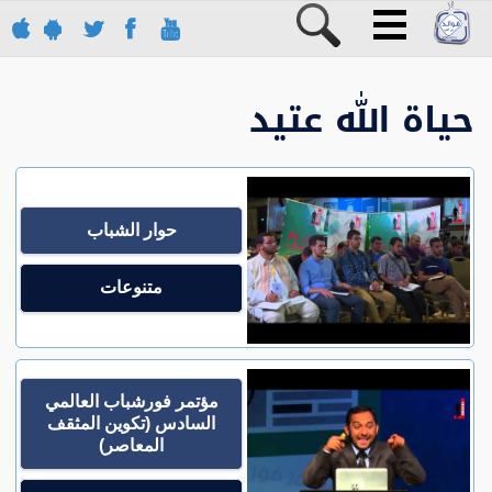
حياة الله عتيد
حوار الشباب
متنوعات
مؤتمر فورشباب العالمي
السادس (تكوين المثقف
المعاصر)