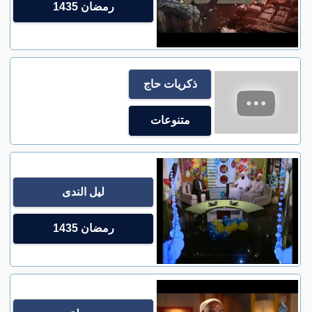
رمضان 1435
ذكريات حاج
متنوعات
ليل الندى
رمضان 1435