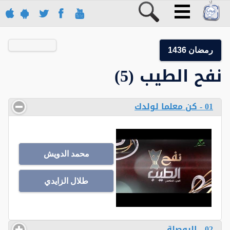
رمضان 1436
نفح الطيب (5)
01 - كن معلما لولدك
محمد الدويش
طلال الزايدي
02 - البوصلة