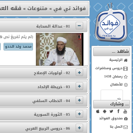
فقه الع
فوائد تي في
»
متنوعات
»
01 - عدالة الصحابة
(لم يتم تفريغ نص هذ
محمد ولد الددو
شاهد ...
الرئيسية
دروس ومحاضرات
02 - أولويات الإصلاح
رمضان 1438
للأطفال
03 - خريطة الإلحاد
04 - الخطاب السلفي
... وشارك
05 - الثورة السورية
صندوق الفوائد
اتصل بنا
06 - دروس الربيع العربي