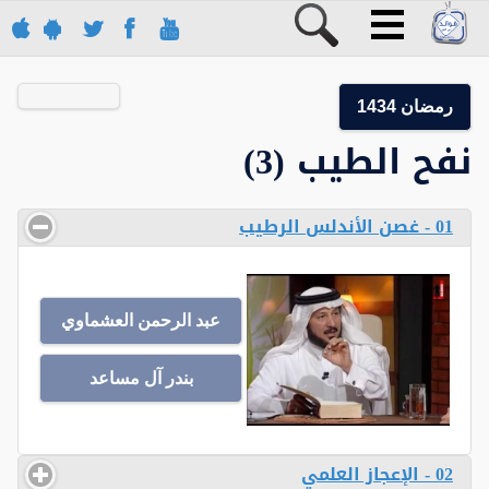
رمضان 1434
نفح الطيب (3)
01 - غصن الأندلس الرطيب
عبد الرحمن العشماوي
بندر آل مساعد
02 - الإعجاز العلمي