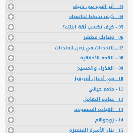
03 - أثر المرء في دنياه
04 - كيف تخطط لخاتمتك
05 - كيف تكسب ثقة ابنتك؟
06 - وثيابك فطهر
07 - التحديات في زمن الماديات
08 - القمة الأخلاقية
09 - العذراء والمسيح
10 - في أدغال أفريقيا
11 - طعم حياتي
12 - عبادة التعامل
13 - العبادة المفقودة
14 - زوجوهم
15 - بناء الأسرة المتميزة