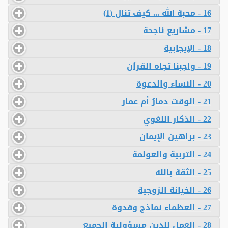
16 - محبة الله ... كيف تنال (1)
17 - مشاريع ناجحة
18 - الإيجابية
19 - واجبنا تجاه القرآن
20 - النساء والدعوة
21 - الوقت دمارٌ أم عمار
22 - الذكار اللغوي
23 - براهين الإيمان
24 - التربية والعولمة
25 - الثقة بالله
26 - الخيانة الزوجية
27 - العظماء نماذج وقدوة
28 - العمل للدين مسؤولية الجميع