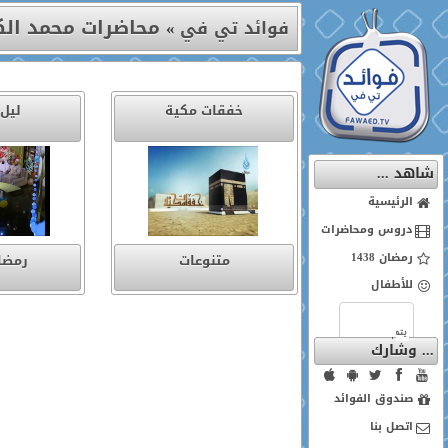
محاضرات محمد ال
فوائد تي في
»
خفقات مكية
ليل 
شاهد ...
الرئيسية
دروس ومحاضرات
رمضان 1438
متنوعات
رمضان 5
للأطفال
... وشارك
صندوق الفوائد
اتصل بنا