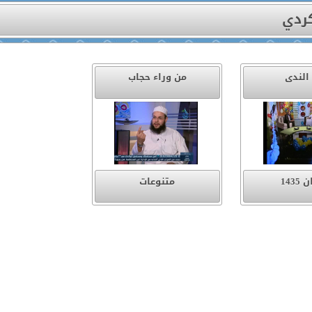
كردي
الندى
من وراء حجاب
143
متنوعات