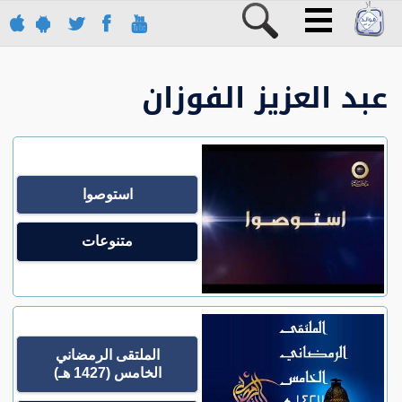
عبد العزيز الفوزان
استوصوا
متنوعات
الملتقى الرمضاني
الخامس (1427 هـ)