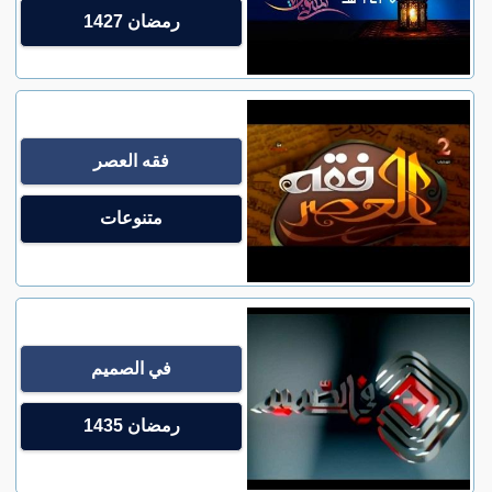
رمضان 1427
فقه العصر
متنوعات
في الصميم
رمضان 1435