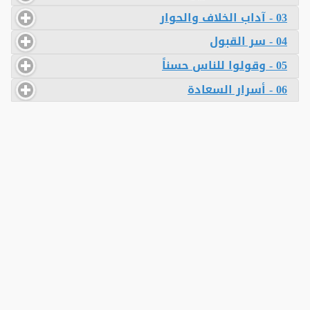
03 - آداب الخلاف والحوار
04 - سر القبول
05 - وقولوا للناس حسناً
06 - أسرار السعادة