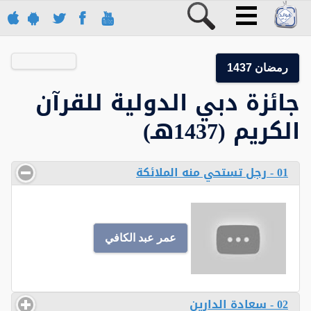
رمضان 1437
جائزة دبي الدولية للقرآن
الكريم (1437هـ)
01 - رجل تستحي منه الملائكة
عمر عبد الكافي
02 - سعادة الدارين