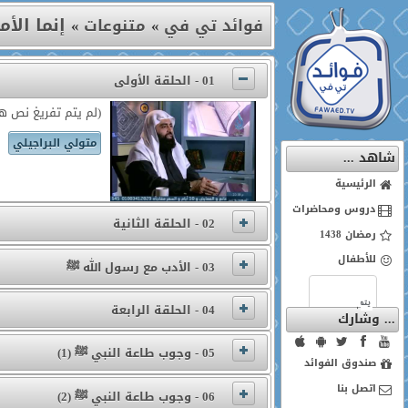
إنما الأم
فوائد تي في
»
متنوعات
»
01 - الحلقة الأولى
(لم يتم تفريغ نص هذ
متولي البراجيلي
شاهد ...
الرئيسية
دروس ومحاضرات
02 - الحلقة الثانية
رمضان 1438
للأطفال
03 - الأدب مع رسول الله ﷺ
04 - الحلقة الرابعة
... وشارك
05 - وجوب طاعة النبي ﷺ (1)
صندوق الفوائد
اتصل بنا
06 - وجوب طاعة النبي ﷺ (2)