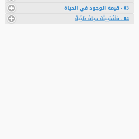
03 - قيمة الوجود في الحياة
04 - فَلَنُحْيِيَنَّهُ حَيَاةً طَيِّبَةً