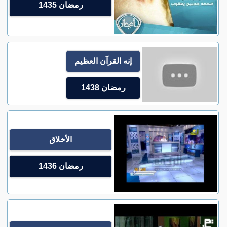
رمضان 1435
إنه القرآن العظيم
رمضان 1438
الأخلاق
رمضان 1436