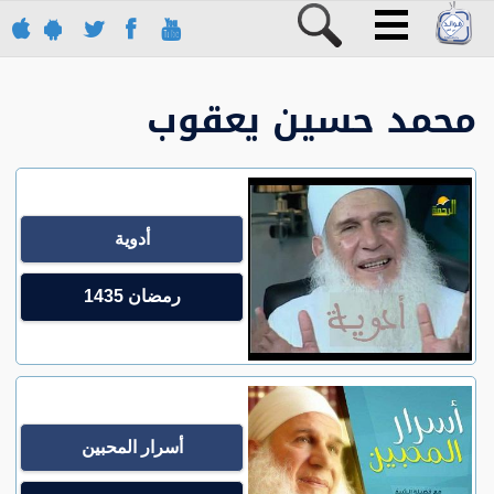
محمد حسين يعقوب
أدوية
رمضان 1435
أسرار المحبين