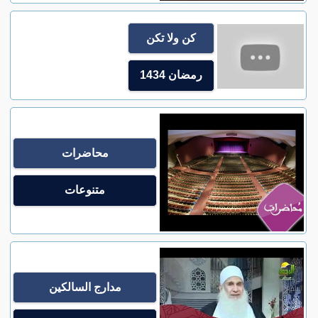
كن ولا تكن
رمضان 1434
محاضرات
متنوعات
مدارج السالكين