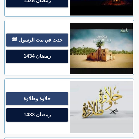
رمضان 1428
حدث في بيت الرسول ﷺ
رمضان 1434
حلاوة وطلاوة
رمضان 1433