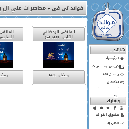
محاضرات علي آل ي
فوائد تي في
»
الملتقى الرمضاني
الملتقى
الثامن (1430 هـ)
السادس (1428 
شاهد ...
الرئيسية
دروس ومحاضرات
رمضان 1438
رمضان 1430
رمضان 8
للأطفال
... وشارك
صندوق الفوائد
اتصل بنا