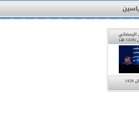
اسين
 الرمضاني
هـ)
142