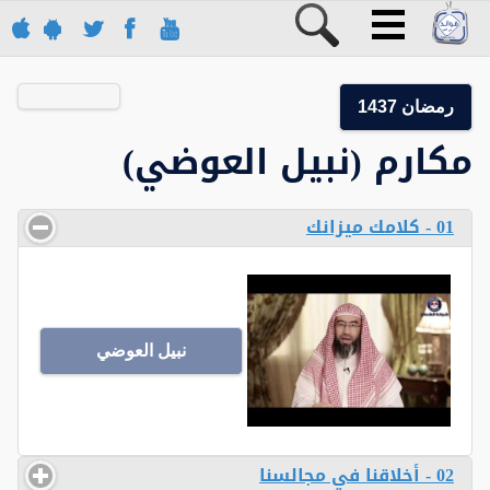
رمضان 1437
مكارم (نبيل العوضي)
01 - كلامك ميزانك
نبيل العوضي
02 - أخلاقنا في مجالسنا