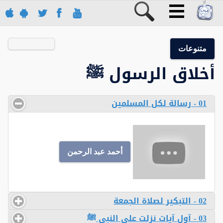
متنوعات
أخلاق الرسول ﷺ
01 - رسالة لكل المسلمين
أحمد عبد الرحمن
02 - التبكير لصلاة الجمعة
03 - آول آيات نزلت على النبي ﷺ