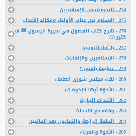
274 - التخويف من الإسلاميين
275 - الإسلام بين غياب الأولياء ومكائد الأعداء
276 - شرح كتاب الفصول في سيرة الرسول ﷺ لابن
كثير (1)
277 - يا أمة التوحيد
278 - الإسلاميين والإنخابات
279 - عظيمة يامصر *
280 - لقاء مجلس شورى العلماء
281 - الأخوّة أيها الإخوة (2)
282 - الأحداث الجارية
283 - وقفة مع الأحداث
284 - الحلقة الرابعة والثمانون بعد المائتين
285 - الأخوة والغرباء