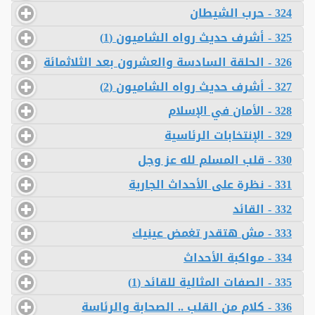
324 - حرب الشيطان
325 - أشرف حديث رواه الشاميون (1)
326 - الحلقة السادسة والعشرون بعد الثلاثمائة
327 - أشرف حديث رواه الشاميون (2)
328 - الأمان في الإسلام
329 - الإنتخابات الرئاسية
330 - قلب المسلم لله عز وجل
331 - نظرة على الأحداث الجارية
332 - القائد
333 - مش هتقدر تغمض عينيك
334 - مواكبة الأحداث
335 - الصفات المثالية للقائد (1)
336 - كلام من القلب .. الصحابة والرئاسة