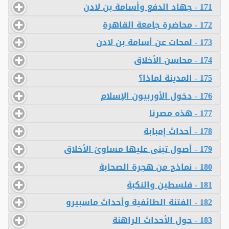
171 - جهاد الدفع وأسامة بن لادن
172 - محاضرة جامعة القاهرة
173 - لمحات عن أسامة بن لادن
174 - محاسن الأخلاق
175 - المدينة لماذا؟
176 - دخول الأوربيون الإسلام
177 - هذه مصرنا
178 - أحداث إمبابة
179 - أصول تبنى عليها مساوئ الأخلاق
180 - نماذج من هجرة الصحابة
181 - فلسطين والنكبة
182 - الفتنة الطائفية وأحداث ماسبيرو
183 - حول الأحداث الراهنة