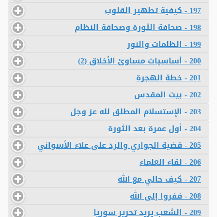
197 - كيفية تطهير القلوب
198 - صحافة الثورة وصحافة النظام
199 - الظلمات والنور
200 - أساسيات مساوئ الأخلاق (2)
201 - خطة الهجرة
202 - بيت المقدس
203 - الإستسلام المطلق لله عز وجل
204 - أول عمرة بعد الثورة
205 - قضية الجواري والرد على علاء الأسواني
206 - لقاء العلماء
207 - كيف حالي مع الله
208 - ففروا إلى الله
209 - الشعب يريد تحرير سوريا