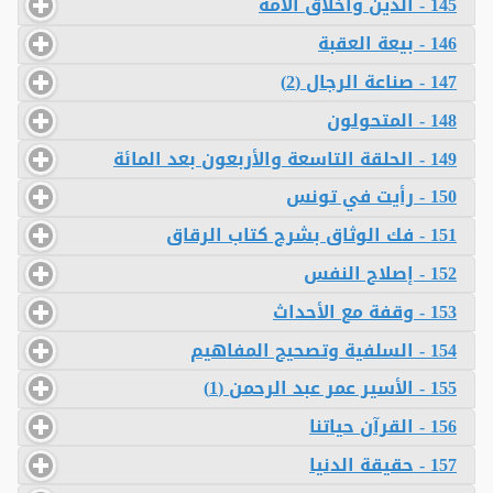
145 - الدين وأخلاق الأمة
146 - بيعة العقبة
147 - صناعة الرجال (2)
148 - المتحولون
149 - الحلقة التاسعة والأربعون بعد المائة
150 - رأيت في تونس
151 - فك الوثاق بشرح كتاب الرقاق
152 - إصلاح النفس
153 - وقفة مع الأحداث
154 - السلفية وتصحيح المفاهيم
155 - الأسير عمر عبد الرحمن (1)
156 - القرآن حياتنا
157 - حقيقة الدنيا