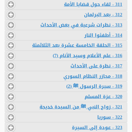
311 - لقاء حول قضايا الأمة
312 - بعد البرلمان
313 - نظرات شرعية في بعض الأحداث
314 - أطفئوا النار
315 - الحلقة الخامسة عشرة بعد الثلاثمئة
316 - علم الأعلام وسيد الأنام (7)
317 - نظرة على الأحداث
318 - مجازر النظام السوري
319 - سيرة الرسول ﷺ (2)
320 - عزة المسلم
321 - زواج النبي ﷺ من السيدة خديجة
322 - سوريا
323 - عودة إلى السيرة