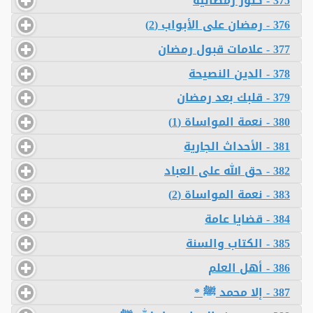
375 - كنوز رمضانية
376 - رمضان على الأبواب (2)
377 - علامات قبول رمضان
378 - الدين النصيحة
379 - قلبك بعد رمضان
380 - نعمة المواساة (1)
381 - الأحداث الجارية
382 - حق الله على العباد
383 - نعمة المواساة (2)
384 - قضايا عامة
385 - الكتاب والسنة
386 - أهل العلم
387 - إلا محمد ﷺ *