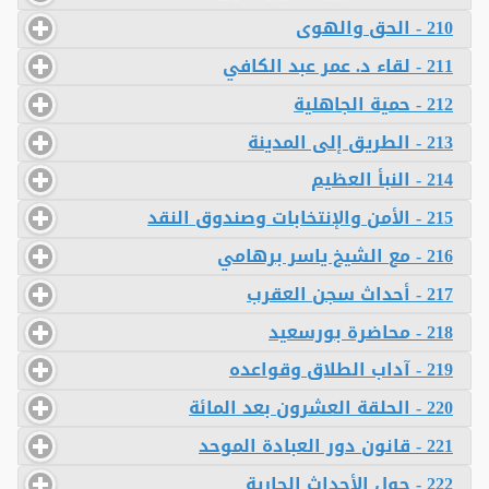
210 - الحق والهوى
211 - لقاء د. عمر عبد الكافي
212 - حمية الجاهلية
213 - الطريق إلى المدينة
214 - النبأ العظيم
215 - الأمن والإنتخابات وصندوق النقد
216 - مع الشيخ ياسر برهامي
217 - أحداث سجن العقرب
218 - محاضرة بورسعيد
219 - آداب الطلاق وقواعده
220 - الحلقة العشرون بعد المائة
221 - قانون دور العبادة الموحد
222 - حول الأحداث الجارية