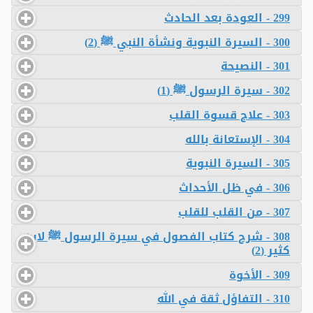
299 - العودة بعد الحادث
300 - السيرة النبوية ونشأة النبي ﷺ (2)
301 - النصيحة
302 - سيرة الرسول ﷺ (1)
303 - علاج قسوة القلب
304 - الإستعانة بالله
305 - السيرة النبوية
306 - في ظل الأحداث
307 - من القلب للقلب
308 - شرح كتاب الفصول في سيرة الرسول ﷺ لابن
كثير (2)
309 - الأخوة
310 - التفاؤل ثقة في الله