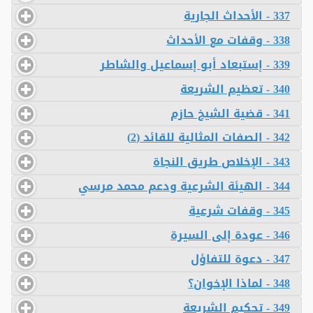
337 - الأحداث الجارية
338 - وقفات مع الأحداث
339 - إستبعاد أبو إسماعيل والشاطر
340 - تعظيم الشريعة
341 - قضية الشيخ حازم
342 - الصفات المثالية للقائد (2)
343 - الإخلاص طريق النجاة
344 - الهيئة الشرعية ودعم محمد مرسي
345 - وقفات شرعية
346 - عودة إلى السيرة
347 - دعوة للتفاؤل
348 - لماذا الإخوان؟
349 - تحكيم الشريعة