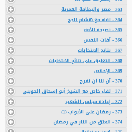
363 - مصر والبطاقة العمرية
364 - لقاء مع هشام الجخ
365 - نصيحة للأمة
366 - آفات النفس
367 - نتائج الانتخابات
368 - التعليق على نتائج الانتخابات
369 - الإخلاص
370 - آن لنا أن نفرح
371 - لقاء خاص مع الشيخ أبو إسحاق الحويني
372 - إعادة مجلس الشعب
373 - رمضان على الأبواب (1)
374 - العتق من النار في رمضان