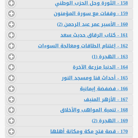
158 - الثورة وحل الحزب الوطني
159 - وقفات مع سورة المؤمنون
160 - الأسير عمر عبد الرحمن (2)
161 - كتاب الرقاق حديث سعد
162 - إغتنام الطاقات ومعالجة السوءات
163 - الهجرة (1)
164 - الدنيا مزرعة الآخرة
165 - أحداث قنا ومسجد النور
166 - فضفضة إيمانية
167 - الأزهر المنيف
168 - تنمية المواهب والأخلاق
169 - الهجرة (2)
170 - قصة فتح مكة ومكانة أهلها