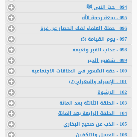
094 - حبّ النبي ﷺ
095 - سعة رحمة الله
096 - حملة العلماء لفك الحصار عن غزة
097 - يوم القيامة (5)
098 - عذاب القبر ونعيمه
099 - شهور الخير
100 - دقة الشعور فى العلاقات الاجتماعية
101 - الإسراء والمعراج (2)
102 - الرشوة
103 - الحلقة الثالثة بعد المائة
104 - الحلقة الرابعة بعد المائة
105 - الذب عن صحيح البخاري
106 - الغسل والتكفين