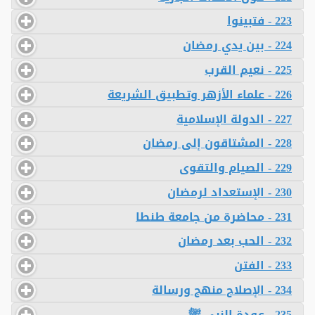
223 - فتبينوا
224 - بين يدي رمضان
225 - نعيم القرب
226 - علماء الأزهر وتطبيق الشريعة
227 - الدولة الإسلامية
228 - المشتاقون إلى رمضان
229 - الصيام والتقوى
230 - الإستعداد لرمضان
231 - محاضرة من جامعة طنطا
232 - الحب بعد رمضان
233 - الفتن
234 - الإصلاح منهج ورسالة
235 - عودة النبي ﷺ