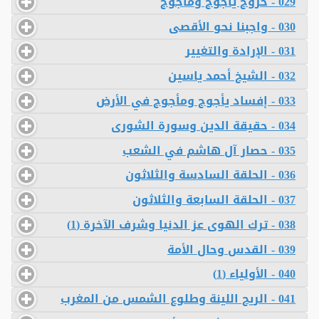
029 - خروج يأجوج ومأجوج
030 - واجبنا نحو الأقصى
031 - الإرادة والتغيير
032 - الشيخ أحمد ياسين
033 - إفساد يأجوج ومأجوج في الأرض
034 - حقيقة الدين وسورة الشورى
035 - حصار آل هاشم في الشعب
036 - الحلقة السادسة والثلاثون
037 - الحلقة السابعة والثلاثون
038 - ترك الهوى عز الدنيا وشرف الآخرة (1)
039 - القدس وحال الأمة
040 - الأولياء (1)
041 - الريح اللينة وطلوع الشمس من المغرب