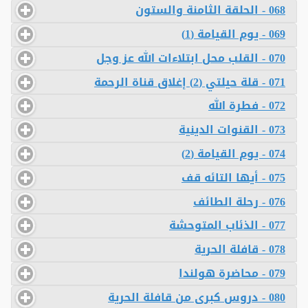
068 - الحلقة الثامنة والستون
069 - يوم القيامة (1)
070 - القلب محل ابتلاءات الله عز وجل
071 - قلة حيلتي (2) إغلاق قناة الرحمة
072 - فطرة الله
073 - القنوات الدينية
074 - يوم القيامة (2)
075 - أيها التائه قف
076 - رحلة الطائف
077 - الذئاب المتوحشة
078 - قافلة الحرية
079 - محاضرة هولندا
080 - دروس كبرى من قافلة الحرية