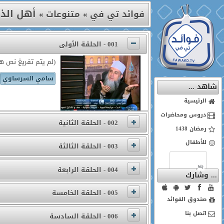
أهل الذك
فوائد تي في
»
متنوعات
»
001 - الحلقة الأولى
(لم يتم تفريغ نص هذ
سامي السرساوي
شاهد ...
الرئيسية
دروس ومحاضرات
002 - الحلقة الثانية
رمضان 1438
للأطفال
003 - الحلقة الثالثة
004 - الحلقة الرابعة
... وشارك
005 - الحلقة الخامسة
صندوق الفوائد
اتصل بنا
006 - الحلقة السادسة