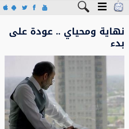
نهاية ومحياي .. عودة على
بدء