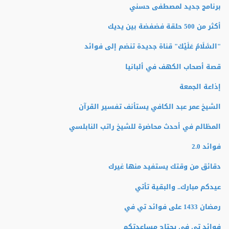
برنامج جديد لمصطفى حسني
أكثر من 500 حلقة فضفضة بين يديك
"السَّلَامُ عَلَيْكَ" قناة جديدة تنضم إلى فوائد
قصة أصحاب الكهف في ألبانيا
إذاعة الجمعة
الشيخ عمر عبد الكافي يستأنف تفسير القرآن
المظالم في أحدث محاضرة للشيخ راتب النابلسي
فوائد 2.0
دقائق من وقتك يستفيد منها غيرك
عيدكم مبارك.. والبقية تأتي
رمضان 1433 على فوائد تي في
فوائد تي في يحتاج مساعدتكم