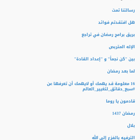
رسالتنا تمت
هل افتقدتم فوائد
بريق برامج رمضان في تراجع
الإله المتربص
بين "كن نجماً" و "إعداد القادة"
لما بعد رمضان
16 معلومة قد يهمك أو لايهمك أن تعرفها عن
‫#‏سبع_دقائق_لتغيير_العالم‬
قادمون يا روما
رمضان 1437
بلال
الترفيه بالفزع إلى الله