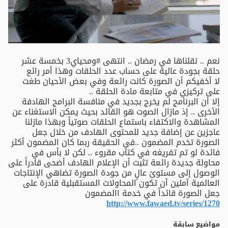
نعم .. نقلناها في رمضان .. انتهى #ومحياي3 بخمسة عشر
حلقة بجودة عالية على حساب عدد الحلقات وهذا أمر رائع
لا أخفيكم أن الصورة كانت رائعة وفي بعض الأحيان طغت
على تركيزي في متابعة مادة الحلقة ..
إلا أن البرنامج لم يخرج بجديد في منافسة البرامج الهادفة
الأخرى .. إذ مازال الصوت هو القائد بحيث يمكن الاستغناء عن
المشاهدة والاكتفاء باستماع الحلقات صوتياً وبهذا مازلنا
عاجزين عن إضافة جديد للمحتوى الهادف من خلال جعل
الصورة تخدم المضمون ..في الحقيقة ربما كان المضمون أكثر
فائدة لو تم تفريغه في كتاب مقروء .. لكن لا بأس في
محاولة جديدة رائعة تثبت أن الإعلام الهادف أضحى قادراً على
الوصول إلى مستوىً عالٍ من جودة الصورة تضاهي الإنتاجات
العالمية آملين أن تكون المحاولات المستقبلية قادرة على
جعل الصورة قائداً في خدمة االمضمون
http://www.fawaed.tv/series/1270
مواضيع سابقة