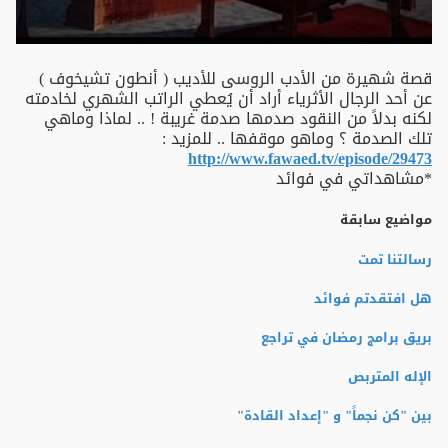
قصة شهيرة من الأدب الروسى للأديب ( أنطون تشيخوف )
عن أحد الرجال الأثرياء أراد أن يُعطي الراتب الشهري لخادمته
لكنه بدلاً من النقود صدمها صدمة غريبة ! .. لماذا وماهي
تلك الصدمة ؟ وماهو موقفها .. للمزيد :
http://www.fawaed.tv/episode/29473
*مشاهداتي في فوائد
مواضيع سابقة
رسالتنا تمت
هل افتقدتم فوائد
بريق برامج رمضان في تراجع
الإله المتربص
بين "كن نجماً" و "إعداد القادة"