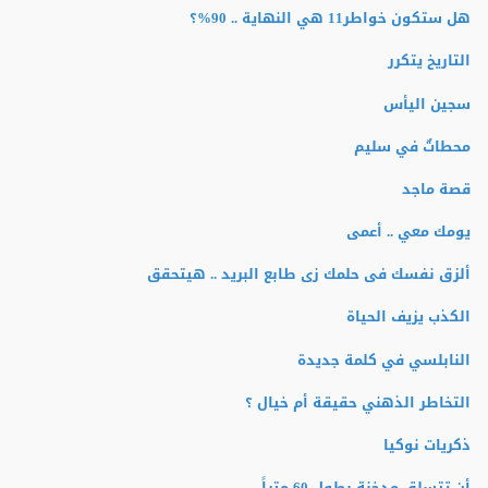
هل ستكون خواطر11 هي النهاية .. 90%؟
التاريخ يتكرر
سجين اليأس
محطاتٌ في سليم
قصة ماجد
يومك معي .. أعمى
ألزق نفسك فى حلمك زى طابع البريد .. هيتحقق
الكذب يزيف الحياة
النابلسي في كلمة جديدة
التخاطر الذهني حقيقة أم خيال ؟
ذكريات نوكيا
أن تتسلق مدخنة بطول 60 متراً