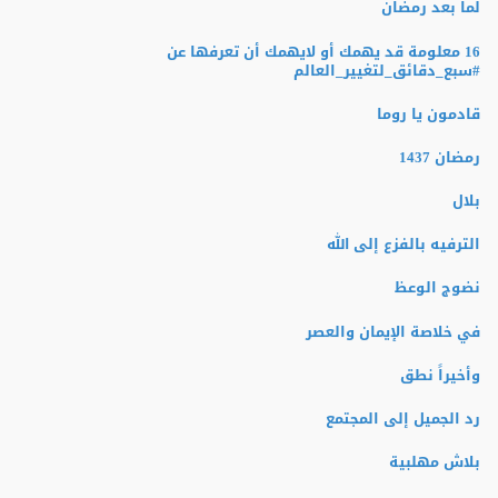
لما بعد رمضان
16 معلومة قد يهمك أو لايهمك أن تعرفها عن
‫#‏سبع_دقائق_لتغيير_العالم‬
قادمون يا روما
رمضان 1437
بلال
الترفيه بالفزع إلى الله
نضوج الوعظ
في خلاصة الإيمان والعصر
وأخيراً نطق
رد الجميل إلى المجتمع
بلاش مهلبية