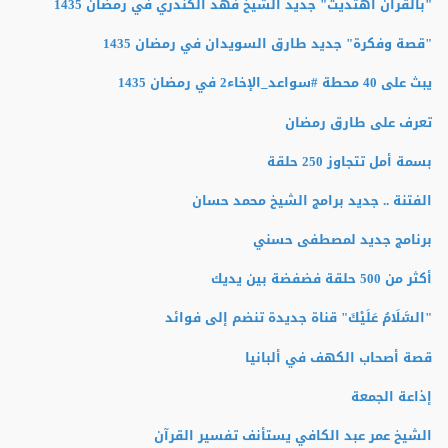
"بالقرآن اهتديت" جديد الشيخ فهد الكندري في رمضان 1435
"قصة وفكرة" جديد طارق السويدان في رمضان 1435
يبث على 40 محطة #سواعد_الإخاء2 في رمضان 1435
تعرف على طارق رمضان
بسمة أمل تتجاوز 250 حلقة
الفتنة .. جديد برامج الشيخ محمد حسان
برنامج جديد لمصطفى حسني
أكثر من 500 حلقة فضفضة بين يديك
"السَّلَامُ عَلَيْكَ" قناة جديدة تنضم إلى فوائد
قصة أصحاب الكهف في ألبانيا
إذاعة الجمعة
الشيخ عمر عبد الكافي يستأنف تفسير القرآن