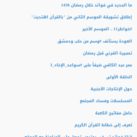
ما الجديد في فوائد خلال رمضان 1436
إطلاق تشويقة الموسم الثاني من "بالقرآن اهتديت"
#‏خواطر11 .. الموسم الأخير
العودة يستأنف #وسم من حلب ودمشق
تصبيرة القرني قبل رمضان
عمر عبد الكافي ضيفاً على #سواعد_الإخاء_3
الحلقة الأولى
حول الإنتاجات الأجنبية
المسلسلات وفساد المجتمع
حامل مفاتيح الكعبة
تعرف إلى خطاط القرآن الكريم
قناة فوائد تي في يوتيوب تحصل على المزامنة مع الموقع