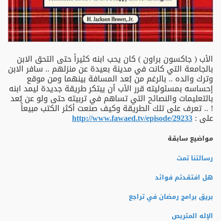
الأب ( جاكسون براون ) كان يحب ابنه كثيراً حتى التحق الابن
بالجامعة التي كانت في مدينة بعيدة عن منزلهم .. سافر الابن
وترك والده .. بالرغم من بُعد المسافة بينهما ومن موقع
إحساسه بمسئوليته قرر الأب أن يبتكر طريقة جديدة ليمد ابنه
بالتعليمات والنصائح التي تساهم في تربيته حتى ولو عن بُعد
! .. تعرف على تلك الطريقة وكيف صنعت أكثر الكتب مبيعاً
على :
http://www.fawaed.tv/episode/29233
مواضيع سابقة
رسالتنا تمت
هل افتقدتم فوائد
بريق برامج رمضان في تراجع
الإله المتربص