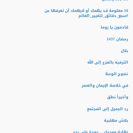
16 معلومة قد يهمك أو لايهمك أن تعرفها عن
‫#‏سبع_دقائق_لتغيير_العالم‬
قادمون يا روما
رمضان 1437
بلال
الترفيه بالفزع إلى الله
نضوج الوعظ
في خلاصة الإيمان والعصر
وأخيراً نطق
رد الجميل إلى المجتمع
بلاش مهلبية
نهاية ومحياي .. عودة على بدء