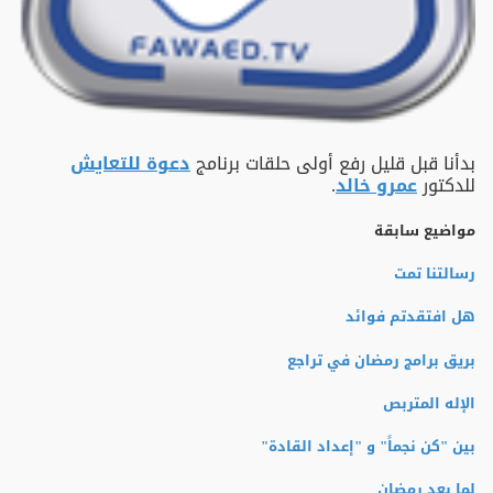
بدأنا قبل قليل رفع أولى حلقات برنامج
دعوة للتعايش
للدكتور
عمرو خالد
.
مواضيع سابقة
رسالتنا تمت
هل افتقدتم فوائد
بريق برامج رمضان في تراجع
الإله المتربص
بين "كن نجماً" و "إعداد القادة"
لما بعد رمضان