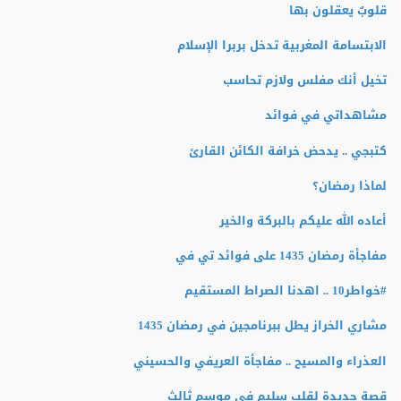
قلوبٌ يعقلون بها
الابتسامة المغربية تدخل بربرا الإسلام
تخيل أنك مفلس ولازم تحاسب
مشاهداتي في فوائد
كتبجي .. يدحض خرافة الكائن القارئ
لماذا رمضان؟
أعاده الله عليكم بالبركة والخير
مفاجأة رمضان 1435 على فوائد تي في
#خواطر10 .. اهدنا الصراط المستقيم
مشاري الخراز يطل ببرنامجين في رمضان 1435
العذراء والمسيح .. مفاجأة العريفي والحسيني
قصة جديدة لقلب سليم في موسم ثالث