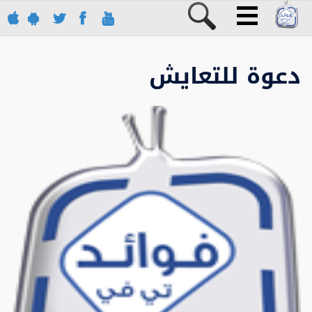
دعوة للتعايش