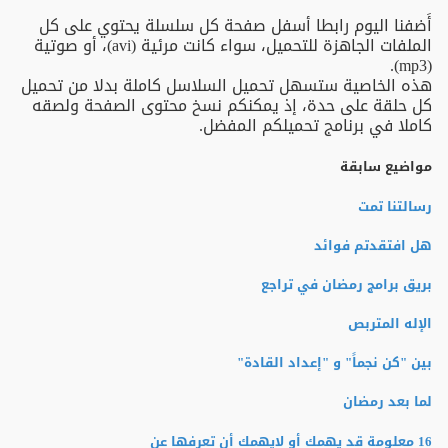
أَضفنا اليوم رابطا أسفل صفحة كل سلسلة يحتوي على كل
الملفات الجاهزة للتحميل، سواء كانت مرئية (avi)، أو صوتية
(mp3).
هذه الخاصية ستسهل تحميل السلاسل كاملة بدلا من تحميل
كل حلقة على حدة، إذ يمكنكم نسخ محتوى الصفحة ولصقه
كاملا في برنامج تحميلكم المفضل.
مواضيع سابقة
رسالتنا تمت
هل افتقدتم فوائد
بريق برامج رمضان في تراجع
الإله المتربص
بين "كن نجماً" و "إعداد القادة"
لما بعد رمضان
16 معلومة قد يهمك أو لايهمك أن تعرفها عن