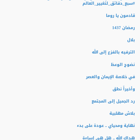
‫#‏سبع_دقائق_لتغيير_العالم‬
قادمون يا روما
رمضان 1437
بلال
الترفيه بالفزع إلى الله
نضوج الوعظ
في خلاصة الإيمان والعصر
وأخيراً نطق
رد الجميل إلى المجتمع
بلاش مهلبية
نهاية ومحياي .. عودة على بدء
هداك الله .. هل هي إساءة