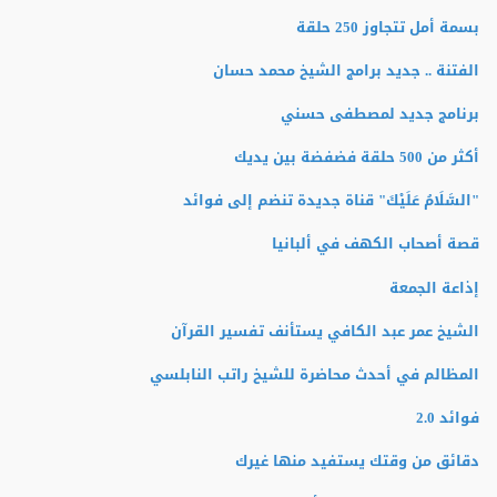
بسمة أمل تتجاوز 250 حلقة
الفتنة .. جديد برامج الشيخ محمد حسان
برنامج جديد لمصطفى حسني
أكثر من 500 حلقة فضفضة بين يديك
"السَّلَامُ عَلَيْكَ" قناة جديدة تنضم إلى فوائد
قصة أصحاب الكهف في ألبانيا
إذاعة الجمعة
الشيخ عمر عبد الكافي يستأنف تفسير القرآن
المظالم في أحدث محاضرة للشيخ راتب النابلسي
فوائد 2.0
دقائق من وقتك يستفيد منها غيرك