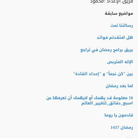
فريق الإعداد :محمود
مواضيع سابقة
رسالتنا تمت
هل افتقدتم فوائد
بريق برامج رمضان في تراجع
الإله المتربص
بين "كن نجماً" و "إعداد القادة"
لما بعد رمضان
16 معلومة قد يهمك أو لايهمك أن تعرفها عن
‫#‏سبع_دقائق_لتغيير_العالم‬
قادمون يا روما
رمضان 1437