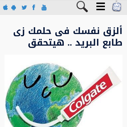
ألزق نفسك فى حلمك زى
طابع البريد .. هيتحقق