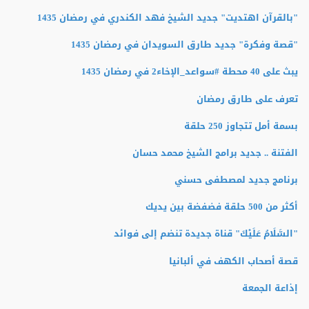
"بالقرآن اهتديت" جديد الشيخ فهد الكندري في رمضان 1435
"قصة وفكرة" جديد طارق السويدان في رمضان 1435
يبث على 40 محطة #سواعد_الإخاء2 في رمضان 1435
تعرف على طارق رمضان
بسمة أمل تتجاوز 250 حلقة
الفتنة .. جديد برامج الشيخ محمد حسان
برنامج جديد لمصطفى حسني
أكثر من 500 حلقة فضفضة بين يديك
"السَّلَامُ عَلَيْكَ" قناة جديدة تنضم إلى فوائد
قصة أصحاب الكهف في ألبانيا
إذاعة الجمعة