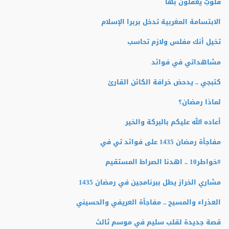
قلوبٌ يعقلون بها
الابتسامة المغربية تدخل بربرا الإسلام
تخيل أنك مفلس ولازم تحاسب
مشاهداتي في فوائد
كتبجي .. يدحض خرافة الكائن القارئ
لماذا رمضان؟
أعاده الله عليكم بالبركة والخير
مفاجأة رمضان 1435 على فوائد تي في
#خواطر10 .. اهدنا الصراط المستقيم
مشاري الخراز يطل ببرنامجين في رمضان 1435
العذراء والمسيح .. مفاجأة العريفي والحسيني
قصة جديدة لقلب سليم في موسم ثالث