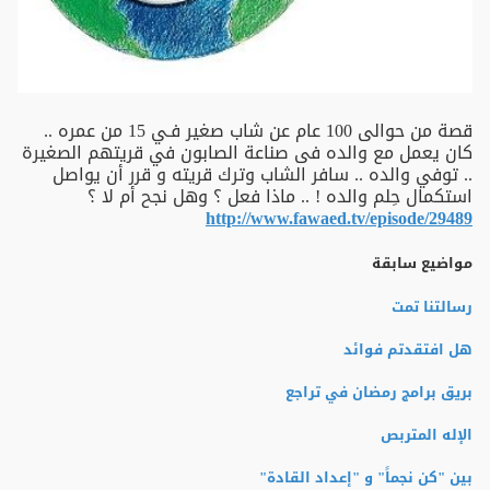
قصة من حوالى 100 عام عن شاب صغير فـي 15 من عمره ..
كان يعمل مع والده فى صناعة الصابون في قريتهم الصغيرة
.. توفي والده .. سافر الشاب وترك قريته و قرر أن يواصل
استكمال حِلم والده ! .. ماذا فعل ؟ وهل نجح أم لا ؟
http://www.fawaed.tv/episode/29489
مواضيع سابقة
رسالتنا تمت
هل افتقدتم فوائد
بريق برامج رمضان في تراجع
الإله المتربص
بين "كن نجماً" و "إعداد القادة"