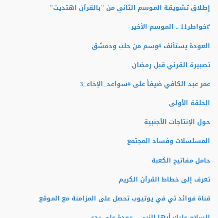
إطلاق تشويقة الموسم الثاني من "بالقرآن اهتديت"
#‏خواطر11 .. الموسم الأخير
العودة يستأنف #وسم من حلب ودمشق
تصبيرة القرني قبل رمضان
عمر عبد الكافي ضيفاً على #سواعد_الإخاء_3
الحلقة الأولى
حول الإنتاجات الأجنبية
المسلسلات وفساد المجتمع
حامل مفاتيح الكعبة
تعرف إلى خطاط القرآن الكريم
قناة فوائد تي في يوتيوب تحصل على المزامنة مع الموقع
السلام عليك أيها النبي .. عودة على بدء