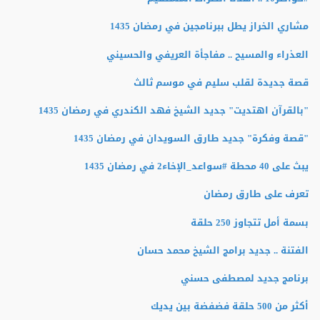
مشاري الخراز يطل ببرنامجين في رمضان 1435
العذراء والمسيح .. مفاجأة العريفي والحسيني
قصة جديدة لقلب سليم في موسم ثالث
"بالقرآن اهتديت" جديد الشيخ فهد الكندري في رمضان 1435
"قصة وفكرة" جديد طارق السويدان في رمضان 1435
يبث على 40 محطة #سواعد_الإخاء2 في رمضان 1435
تعرف على طارق رمضان
بسمة أمل تتجاوز 250 حلقة
الفتنة .. جديد برامج الشيخ محمد حسان
برنامج جديد لمصطفى حسني
أكثر من 500 حلقة فضفضة بين يديك