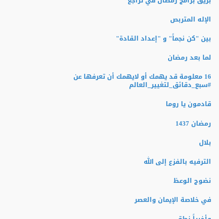
بريق برامج رمضان في تراجع
الإله المتربص
بين "كن نجماً" و "إعداد القادة"
لما بعد رمضان
16 معلومة قد يهمك أو لايهمك أن تعرفها عن
‫#‏سبع_دقائق_لتغيير_العالم‬
قادمون يا روما
رمضان 1437
بلال
الترفيه بالفزع إلى الله
نضوج الوعظ
في خلاصة الإيمان والعصر
وأخيراً نطق