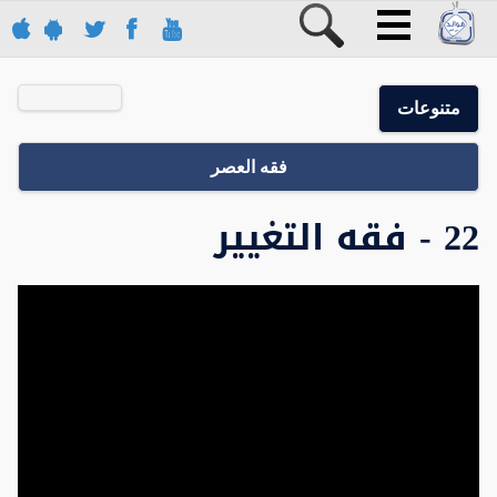
متنوعات
فقه العصر
22 - فقه التغيير