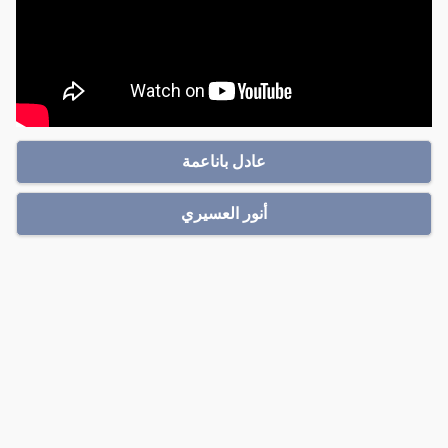
عادل باناعمة
أنور العسيري