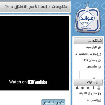
16 - الصبر على الأحزان (1)
متنوعات
»
إنما الأمم الأخلاق
»
شاهد ...
الرئيسية
دروس ومحاضرات
رمضان 1438
للأطفال
... وشارك
صندوق الفوائد
اتصل بنا
متولي البراجيلي