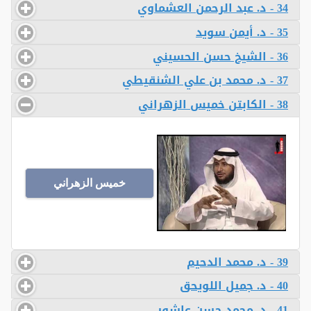
34 - د. عبد الرحمن العشماوي
35 - د. أيمن سويد
36 - الشيخ حسن الحسيني
37 - د. محمد بن علي الشنقيطي
38 - الكابتن خميس الزهراني
خميس الزهراني
39 - د. محمد الدحيم
40 - د. جميل اللويحق
41 - د. محمد حسن عاشور