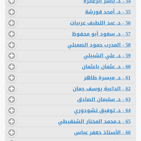
54 - د. ياسر الزعاترة
55 - د. أمجد قورشة
56 - د. عبد اللطيف عربيات
57 - د. سعود أبو محفوظ
58 - المدرب حمود الصميلي
59 - د. علي الشبيلي
60 - د. عثمان باعثمان
61 - د. ميسرة طاهر
62 - الداعية يوسف جمان
63 - د. سليمان الصادق
64 - د. توفيق تشودوري
65 - د.محمد المختار الشنقيطي
66 - الأستاذ جعفر عباس