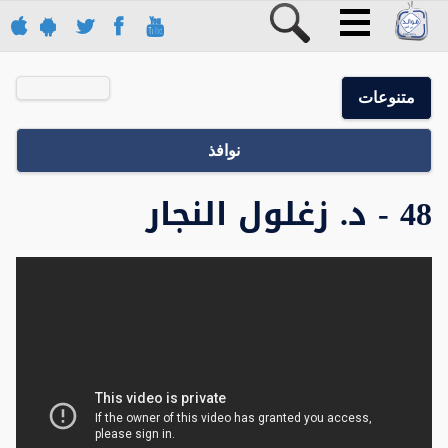
متنوعات
نوافذ
48 - د. زغلول النجار