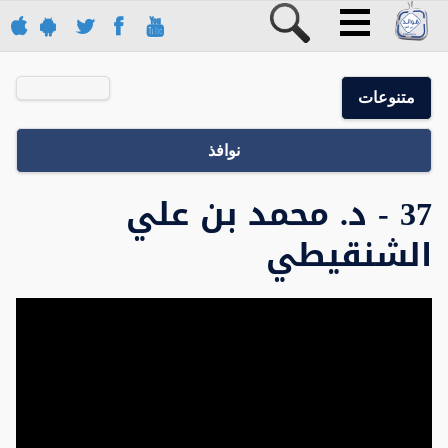
متنوعات
نوافذ
37 - د. محمد بن علي
الشنقيطي