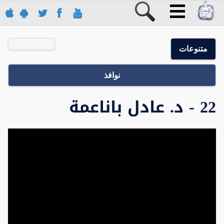
متنوعات
نوافذ
22 - د. عادل باناعمة