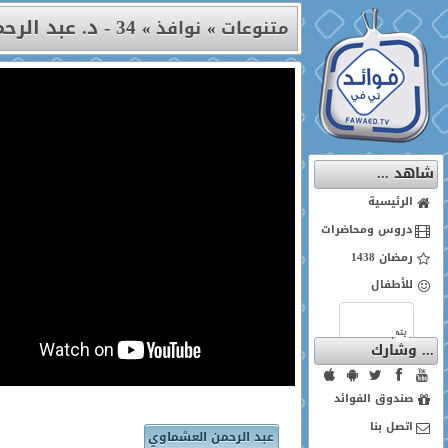
34 - د. عبد الرحمن العشماوي
متنوعات
»
نوافذ
»
شاهد ...
الرئيسية
دروس ومحاضرات
رمضان 1438
للأطفال
... وشارك
صندوق الفوائد
اتصل بنا
عبد الرحمن العشماوي