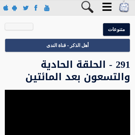
متنوعات
أهل الذكر - قناة الندى
291 - الحلقة الحادية
والتسعون بعد المائتين