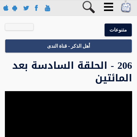
متنوعات
أهل الذكر - قناة الندى
206 - الحلقة السادسة بعد
المائتين