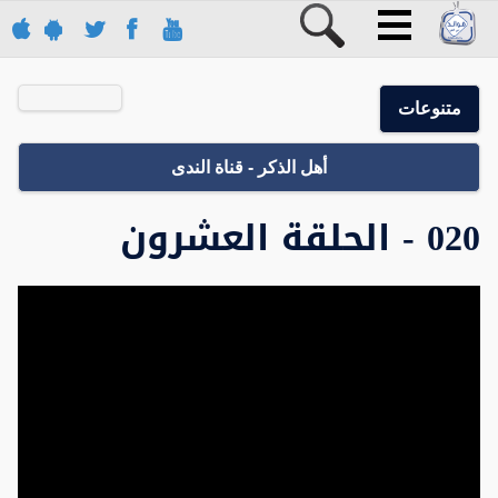
متنوعات
أهل الذكر - قناة الندى
020 - الحلقة العشرون