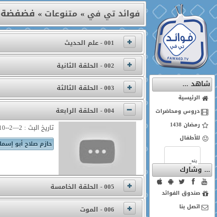
فضفضة
فوائد تي في
»
متنوعات
»
001 - علم الحديث
002 - الحلقة الثانية
شاهد ...
003 - الحلقة الثالثة
الرئيسية
004 - الحلقة الرابعة
دروس ومحاضرات
رمضان 1438
تاريخ البث : 2—2--2010
للأطفال
حازم صلاح أبو إسما
... وشارك
005 - الحلقة الخامسة
صندوق الفوائد
اتصل بنا
006 - الموت