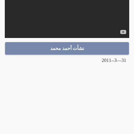
نشأت أحمد محمد
31—3--2011