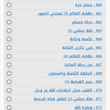
060 - حصار غزة
061 - نهاية العالم (3) نفختي الصور
062 - حياة مسلم
063 - قلة حيلتي (1)
064 - نكسة ونكبة
065 - في ذكرى النكبة
066 - نهاية العالم (4)
067 - من رحلة ألمانيا
068 - الحلقة الثامنة والستون
069 - يوم القيامة (1)
070 - القلب محل ابتلاءات الله عز وجل
071 - قلة حيلتي (2) إغلاق قناة الرحمة
072 - فطرة الله