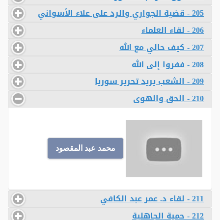
205 - قضية الجواري والرد على علاء الأسواني
206 - لقاء العلماء
207 - كيف حالي مع الله
208 - ففروا إلى الله
209 - الشعب يريد تحرير سوريا
210 - الحق والهوى
محمد عبد المقصود
211 - لقاء د. عمر عبد الكافي
212 - حمية الجاهلية