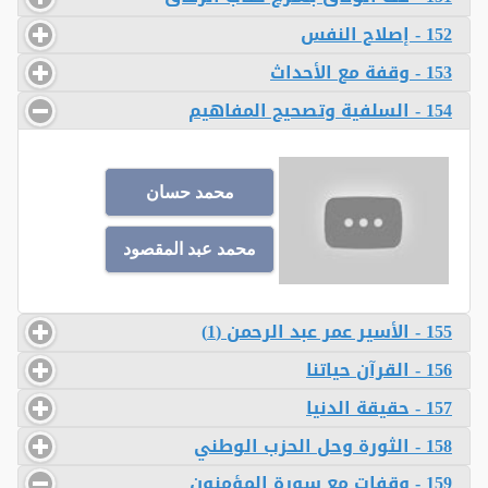
152 - إصلاح النفس
153 - وقفة مع الأحداث
154 - السلفية وتصحيح المفاهيم
محمد حسان
محمد عبد المقصود
155 - الأسير عمر عبد الرحمن (1)
156 - القرآن حياتنا
157 - حقيقة الدنيا
158 - الثورة وحل الحزب الوطني
159 - وقفات مع سورة المؤمنون