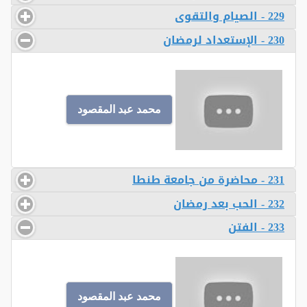
229 - الصيام والتقوى
230 - الإستعداد لرمضان
محمد عبد المقصود
231 - محاضرة من جامعة طنطا
232 - الحب بعد رمضان
233 - الفتن
محمد عبد المقصود