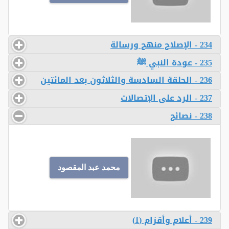
234 - الإصلاح منهج ورسالة
235 - عودة النبي ﷺ
236 - الحلقة السادسة والثلاثون بعد المائتين
237 - الرد على الإتصالات
238 - نصائح
محمد عبد المقصود
239 - أعلام وأقزام (1)