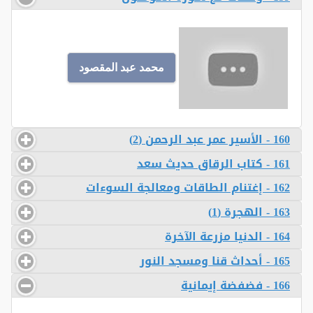
محمد عبد المقصود
160 - الأسير عمر عبد الرحمن (2)
161 - كتاب الرقاق حديث سعد
162 - إغتنام الطاقات ومعالجة السوءات
163 - الهجرة (1)
164 - الدنيا مزرعة الآخرة
165 - أحداث قنا ومسجد النور
166 - فضفضة إيمانية