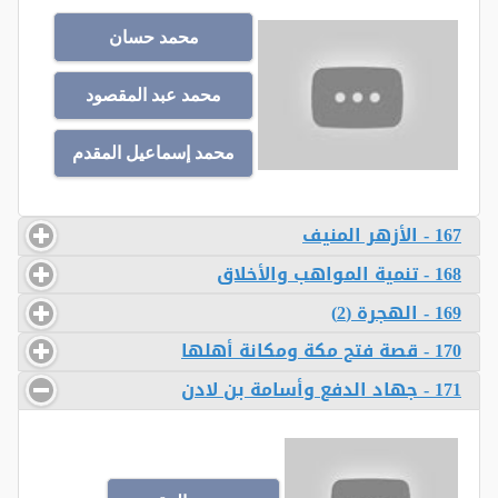
محمد حسان
محمد عبد المقصود
محمد إسماعيل المقدم
167 - الأزهر المنيف
168 - تنمية المواهب والأخلاق
169 - الهجرة (2)
170 - قصة فتح مكة ومكانة أهلها
171 - جهاد الدفع وأسامة بن لادن