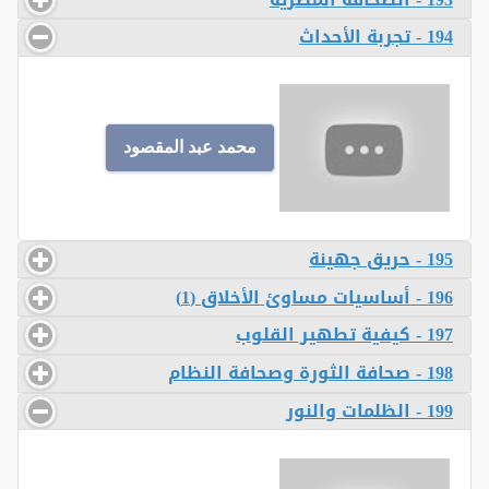
194 - تجربة الأحداث
محمد عبد المقصود
195 - حريق جهينة
196 - أساسيات مساوئ الأخلاق (1)
197 - كيفية تطهير القلوب
198 - صحافة الثورة وصحافة النظام
199 - الظلمات والنور