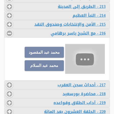
213 - الطريق إلى المدينة
214 - النبأ العظيم
215 - الأمن والإنتخابات وصندوق النقد
216 - مع الشيخ ياسر برهامي
محمد عبد المقصود
محمد عبد السلام
217 - أحداث سجن العقرب
218 - محاضرة بورسعيد
219 - آداب الطلاق وقواعده
220 - الحلقة العشرون بعد المائة