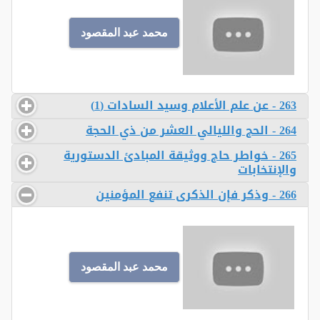
محمد عبد المقصود
263 - عن علم الأعلام وسيد السادات (1)
264 - الحج والليالي العشر من ذي الحجة
265 - خواطر حاج ووثيقة المبادئ الدستورية
والإنتخابات
266 - وذكر فإن الذكرى تنفع المؤمنين
محمد عبد المقصود