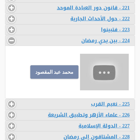
221 - قانون دور العبادة الموحد
222 - حول الأحداث الجارية
223 - فتبينوا
224 - بين يدي رمضان
محمد عبد المقصود
225 - نعيم القرب
226 - علماء الأزهر وتطبيق الشريعة
227 - الدولة الإسلامية
228 - المشتاقون إلى رمضان