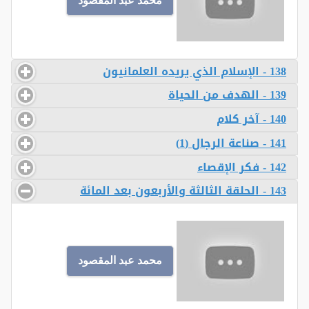
محمد عبد المقصود
138 - الإسلام الذي يريده العلمانيون
139 - الهدف من الحياة
140 - آخر كلام
141 - صناعة الرجال (1)
142 - فكر الإقصاء
143 - الحلقة الثالثة والأربعون بعد المائة
محمد عبد المقصود