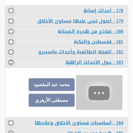
178 - أحداث إمبابة
179 - أصول تبنى عليها مساوئ الأخلاق
180 - نماذج من هجرة الصحابة
181 - فلسطين والنكبة
182 - الفتنة الطائفية وأحداث ماسبيرو
183 - حول الأحداث الراهنة
محمد عبد المقصود
مصطفى الأزهري
184 - أساسيات مساوئ الأخلاق وعلاجها