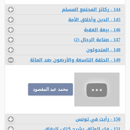
144 - ركائز المجتمع المسلم
145 - الدين وأخلاق الأمة
146 - بيعة العقبة
147 - صناعة الرجال (2)
148 - المتحولون
149 - الحلقة التاسعة والأربعون بعد المائة
محمد عبد المقصود
150 - رأيت في تونس
151 - فك الوثاق بشرح كتاب الرقاق