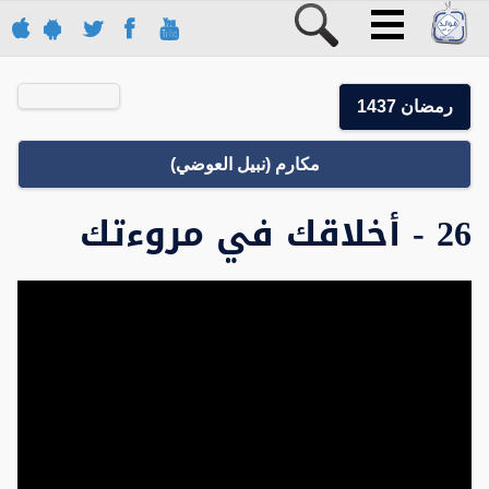
رمضان 1437
مكارم (نبيل العوضي)
26 - أخلاقك في مروءتك