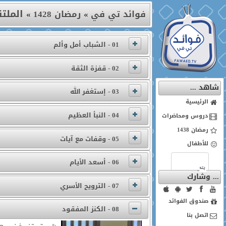
الملتق
فوائد تي في
»
رمضان 1428
»
01 - الشباب أمل وألم
02 - قفزة الثقة
شاهد ...
03 - إستغفر الله
الرئيسية
04 - النبأ العظيم
دروس ومحاضرات
رمضان 1438
05 - وقفات مع آيات
للأطفال
06 - أسعد الأيام
... وشارك
07 - الترويح الأسري
صندوق الفوائد
08 - الكنز المفقود
اتصل بنا