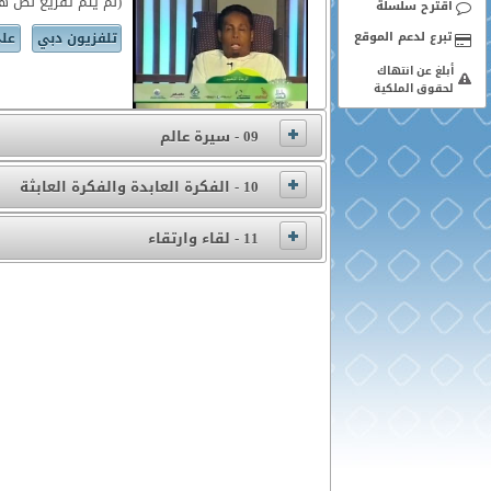
(لم يتم تفريغ نص هذ
اقترح سلسلة
تلفزيون دبي
علي
أبلغ عن انتهاك
لحقوق الملكية
09 - سيرة عالم
10 - الفكرة العابدة والفكرة العابثة
11 - لقاء وارتقاء