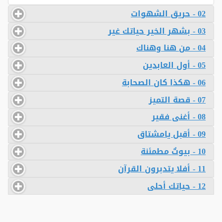
02 - حريق الشهوات
03 - بشهر الخير حياتك غير
04 - من هنا وهناك
05 - أول العابدين
06 - هكذا كان الصحابة
07 - قصة التميز
08 - أغنى فقير
09 - أقبل يامشتاق
10 - بيوتٌ مطمئنة
11 - أفلا يتدبرون القرآن
12 - حياتك أحلى