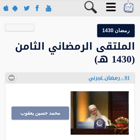
رمضان 1430
الملتقى الرمضاني الثامن
(1430 هـ)
01 - رمضان غيرني
محمد حسين يعقوب