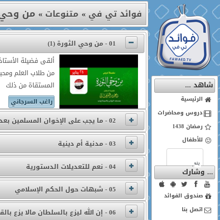
من وحي 
فوائد تي في
»
متنوعات
»
01 - من وحي الثورة (1)
ألقى فضيلة الأستاذ 
شاهد ...
المستقاة من ذلك
الرئيسية
راغب السرجاني
دروس ومحاضرات
02 - ما يجب على الإخوان المسلمين بعد ثورة مصر
رمضان 1438
للأطفال
03 - مدنية أم دينية
04 - نعم للتعديلات الدستورية
... وشارك
05 - شبهات حول الحكم الإسلامي
صندوق الفوائد
اتصل بنا
06 - إن الله ليزع بالسلطان مالا يزع بالقرآن