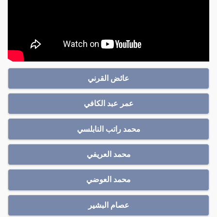
عائض القرني
عمر عبد الكافي
محمد راتب النابلسي
محمد العريفي
محمد العوضي
عصام البشير