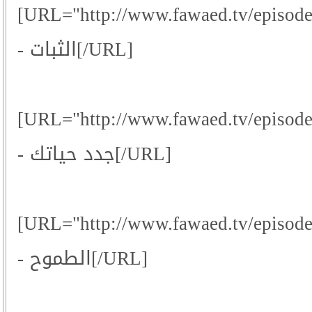
[URL="http://www.fawaed.tv/episod
- الثبات[/URL]
[URL="http://www.fawaed.tv/episod
- جدد حياتك[/URL]
[URL="http://www.fawaed.tv/episod
- الطموح[/URL]