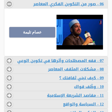
06 - صور من التكوين الفكري المعاصر
عصام تليمة
07 - فقه المصطلحات وأثرها في تكوين الوعي
08 - مشكلات المثقف المعاصر
09 - كيف تبني ثقافتك ؟
10 - وظّف قواك
11 - مقاصد الشريعة الإسلامية
12 - السياسة والواقع