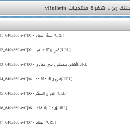
شفرة منتديات vBulletin
»
نتك (2
[URL="http://www.fawaed.tv/episode/32250/download/Baytoka_Janatok_2_01_640x360.avi"]01 - سنة الحياة[/URL]
[URL="http://www.fawaed.tv/episode/32260/download/Baytoka_Janatok_2_02_640x360.avi"]02 - في بيتنا عانس[/URL]
[URL="http://www.fawaed.tv/episode/32261/download/Baytoka_Janatok_2_03_640x360.avi"]03 - أهلي يتدخلون في حياتي[/URL]
[URL="http://www.fawaed.tv/episode/32262/download/Baytoka_Janatok_2_04_640x360.avi"]04 - في بيتنا متقاعد[/URL]
[URL="http://www.fawaed.tv/episode/32435/download/Baytoka_Janatok_2_05_640x360.avi"]05 - الزواج المبكر[/URL]
[URL="http://www.fawaed.tv/episode/32606/download/Baytoka_Janatok_2_06_640x360.avi"]06 - بيوت بلا فتور[/URL]
[URL="http://www.fawaed.tv/episode/32607/download/Baytoka_Janatok_2_07_640x360.avi"]07 - الظلم[/URL]