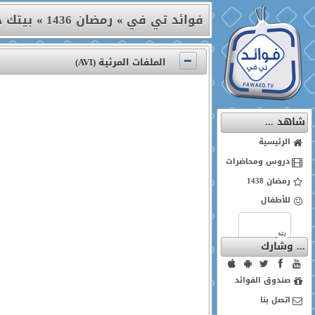
بيتك ج)
»
رمضان 1436
»
فوائد تي في
الملفات المرئية (AVI)
شاهد ...
الرئيسية
دروس ومحاضرات
رمضان 1438
للأطفال
... وشارك
صندوق الفوائد
اتصل بنا