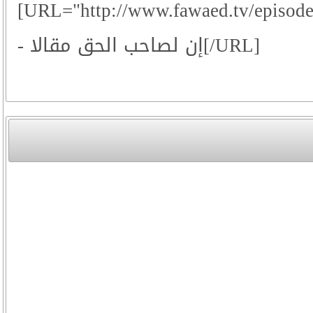
[URL="http://www.fawaed.tv/episo
- إن لصاحب الحق مقالا[/URL]