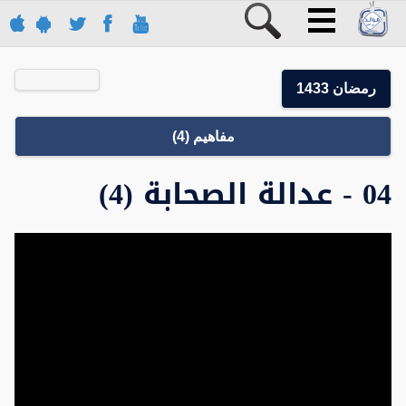
رمضان 1433
مفاهيم (4)
04 - عدالة الصحابة (4)