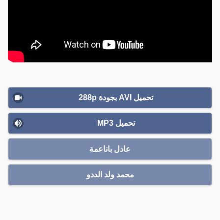
تحميل AVI بجودة 288p
تحميل MP3
عادل باناعمة
محمد ولد الددو