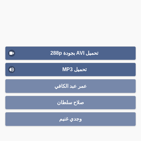
تحميل AVI بجودة 288p
تحميل MP3
عمر عبد الكافي
صلاح سلطان
وجدي غنيم